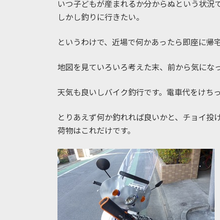
いつ子どもが産まれるか分からぬという状況
:
しかし釣りに行きたい。
というわけで、近場で何かあったら即座に帰
地図を見ていろいろ考えた末、前から気にな
天気も良いしバイク釣行です。電車代をけち
とりあえず何か釣れれば良いかと、チョイ投
荷物はこれだけです。