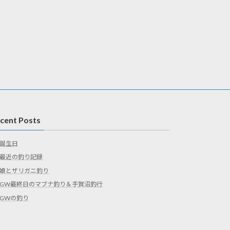
cent Posts
誕生日
最近の釣り記録
娘とザリガニ釣り
GW最終日のマブナ釣り＆手賀沼釣行
GWの釣り