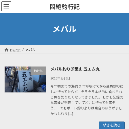
コ
ナ
悶絶釣行記
ン
ビ
テ
ゲ
ン
ー
ツ
シ
メバル
へ
ョ
ス
ン
キ
に
ッ
移
HOME
メバル
プ
動
メバル釣り＠葉山 五エム丸
釣行記
2018年2月8日
今年初めての海釣り 年が明けてから金魚釣りに
しか行っておらず、そろそろ本格的に食べられ
る魚を釣りたくなってきました。 しかし記録的
な寒波が到来していてどこに行っても寒そ
う… でもボート釣りよりは乗合のほうがまし
かもしれま […]
続きを読む