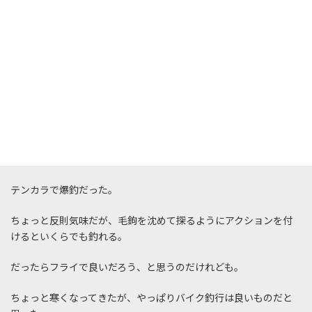
さて走ってみると。
さすが排気量が2.2倍になっただけのことはある。
スピードも出せるし楽だ。
エンジンの振動も心地よい。
釣果はいつもどおり。
テンカラで爆釣だった。
ちょっと反則気味だが、毛鉤を沈めて探るようにアクションを付
けるといくらでも釣れる。
だったらフライで良いだろう、と思うのだけれども。
ちょっと寒くなってきたが、やっぱりバイク釣行は良いものだと