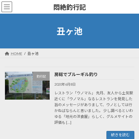
コ
ナ
悶絶釣行記
ン
ビ
テ
ゲ
ン
ー
ツ
シ
丑ヶ池
へ
ョ
ス
ン
キ
に
ッ
移
HOME
丑ヶ池
プ
動
房総でブルーギル釣り
釣行記
2020年6月8日
レストラン「ウノマル」 先月、友人から土気駅
近くに「ウノマル」なるレストランを発見した
旨のメッセージがありまして、ウノとしては行
かねばならんと思いました。 少し調べるといわ
ゆる「地元の洋食屋」らしく、グルメサイトの
評価も […]
続きを読む