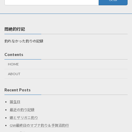
索:
悶絶釣行記
釣れなかった釣りの記録
Contents
HOME
ABOUT
Recent Posts
誕生日
最近の釣り記録
娘とザリガニ釣り
GW最終日のマブナ釣り＆手賀沼釣行