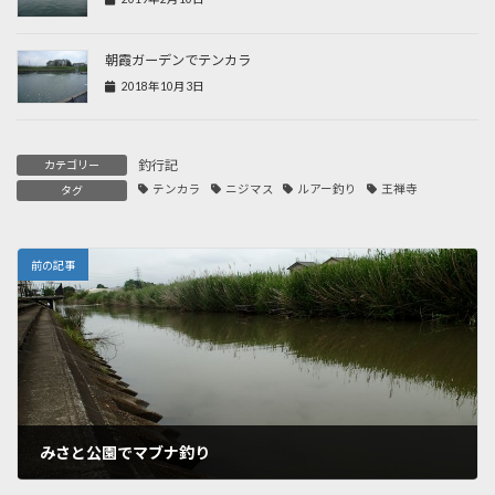
朝霞ガーデンでテンカラ
2018年10月3日
釣行記
カテゴリー
テンカラ
ニジマス
ルアー釣り
王禅寺
タグ
前の記事
みさと公園でマブナ釣り