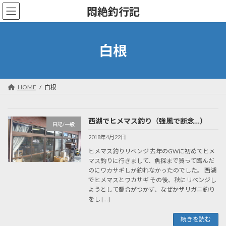
コ
ナ
悶絶釣行記
ン
ビ
テ
ゲ
ン
ー
ツ
シ
白根
へ
ョ
ス
ン
キ
に
ッ
移
HOME
白根
プ
動
西湖でヒメマス釣り（強風で断念…）
日記/一般
2018年4月22日
ヒメマス釣りリベンジ 去年のGWに初めてヒメ
マス釣りに行きまして、魚探まで買って臨んだ
のにワカサギしか釣れなかったのでした。 西湖
でヒメマスとワカサギ その後、秋にリベンジし
ようとして都合がつかず、なぜかザリガニ釣り
をし […]
続きを読む