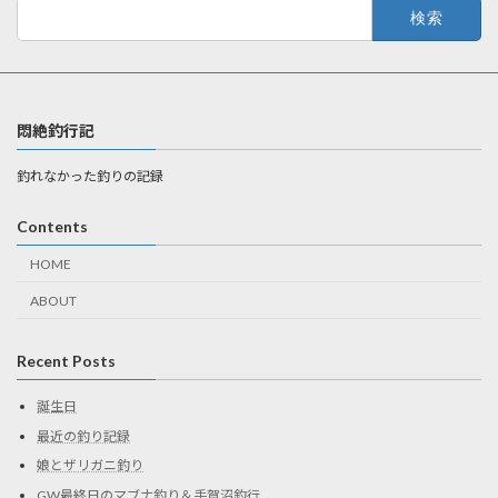
検
索:
悶絶釣行記
釣れなかった釣りの記録
Contents
HOME
ABOUT
Recent Posts
誕生日
最近の釣り記録
娘とザリガニ釣り
GW最終日のマブナ釣り＆手賀沼釣行