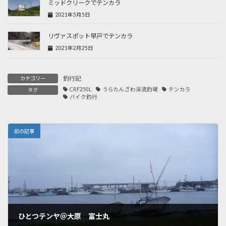
ミッドクリークでテンカラ
2021年5月5日
リヴァスポット早戸でテンカラ
2021年2月25日
釣行記
カテゴリー
CRF250L
うらたんざわ渓流釣場
テンカラ
タグ
バイク釣行
前の記事
ひとつテンヤ＠大原 富士丸