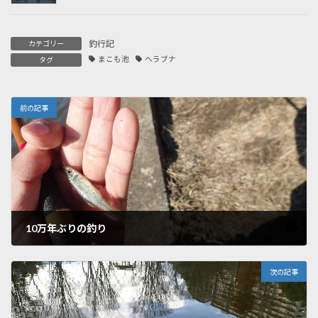
釣行記
カテゴリー
まこも池
ヘラブナ
タグ
前の記事
10万年ぶりの釣り
2024年3月13日
次の記事