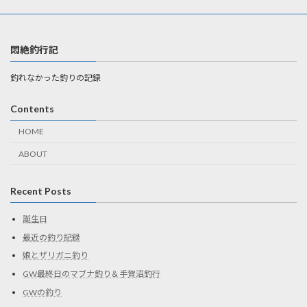
悶絶釣行記
釣れなかった釣りの記録
Contents
HOME
ABOUT
Recent Posts
誕生日
最近の釣り記録
娘とザリガニ釣り
GW最終日のマブナ釣り＆手賀沼釣行
GWの釣り