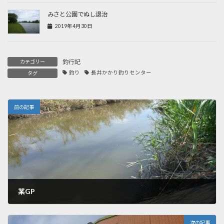
みさと公園でぬし退治
2019年4月30日
釣行記
カテゴリー
釣り
長井かかり釣りセンター
タグ
前の記事
某GP
2019年9月13日
次の記事